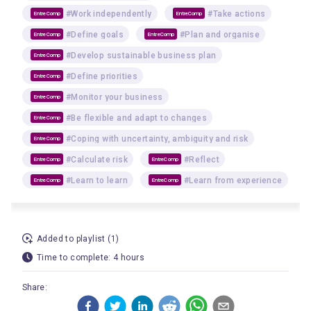
#Work independently
#Take actions
EntreComp
EntreComp
#Define goals
#Plan and organise
EntreComp
EntreComp
#Develop sustainable business plan
EntreComp
#Define priorities
EntreComp
#Monitor your business
EntreComp
#Be flexible and adapt to changes
EntreComp
#Coping with uncertainty, ambiguity and risk
EntreComp
#Calculate risk
#Reflect
EntreComp
EntreComp
#Learn to learn
#Learn from experience
EntreComp
EntreComp
Added to playlist (1)
Time to complete: 4 hours
Share: