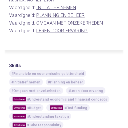
Vaardigheid: 
INITIATIEF NEMEN
Vaardigheid: 
PLANNING EN BEHEER
Vaardigheid: 
OMGAAN MET ONZEKERHEDEN
Vaardigheid: 
LEREN DOOR ERVARING
Skills
#Financiele en economische geletterdheid
#Initiatief nemen
#Planning en beheer
#Omgaan met onzekerheden
#Leren door ervaring
#Understand economic and financial concepts
EntreComp
#Budget
#Find funding
EntreComp
EntreComp
#Understanding taxation
EntreComp
#Take responsibility
EntreComp