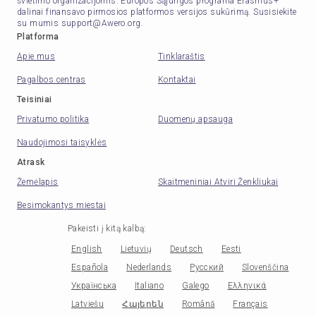
švietimo organizacijomis. Europos Sąjungos programa Erasmus+
dalinai finansavo pirmosios platformos versijos sukūrimą. Susisiekite
su mumis support@Awero.org.
Platforma
Apie mus
Tinklaraštis
Pagalbos centras
Kontaktai
Teisiniai
Privatumo politika
Duomenų apsauga
Naudojimosi taisyklės
Atrask
Žemėlapis
Skaitmeniniai Atviri Ženkliukai
Besimokantys miestai
Pakeisti į kitą kalbą
:
English
Lietuvių
Deutsch
Eesti
Española
Nederlands
Русский
Slovenščina
Українська
Italiano
Galego
Ελληνικά
Latviešu
Հայերեն
Română
Français