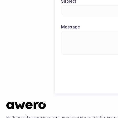
Subject
Message
Badgecraft размещает эту платформу и разрабатывае