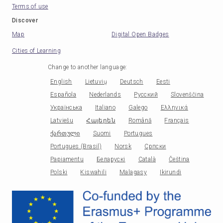
Terms of use
Discover
Map
Digital Open Badges
Cities of Learning
Change to another language
:
English
Lietuvių
Deutsch
Eesti
Española
Nederlands
Русский
Slovenščina
Українська
Italiano
Galego
Ελληνικά
Latviešu
Հայերեն
Română
Français
ქართული
Suomi
Portugues
Portugues (Brasil)
Norsk
Српски
Papiamentu
Беларускі
Català
Čeština
Polski
Kiswahili
Malagasy
Ikirundi