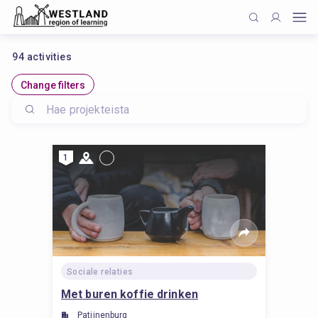
94
activities
Change filters
1
Sociale relaties
Met buren koffie drinken
Patijnenburg