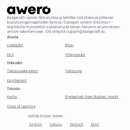
Badgecraft isännöi tätä alustaa ja kehittää sitä yhdessä johtavien
koulutusorganisaatioiden kanssa. Euroopan unionin Erasmus+ -
ohjelmasta myönnettiin osarahoitusta tämän foorumin ensimmäisen
version rakentamiseen. Ota yhteyttä support@badgecraft.eu.
Alusta
Lisätiedot
Blogi
FAQ
Yhteystiedot
Oikeudet
Tietosuojakäytäntö
Tietosuoja
Käyttöehdot
Tutustu
Kartta
Digitaaliset Open Badges -merkit
Cities of Learning
Vaihda toiseen kieleen
:
English
Lietuvių
Deutsch
Eesti