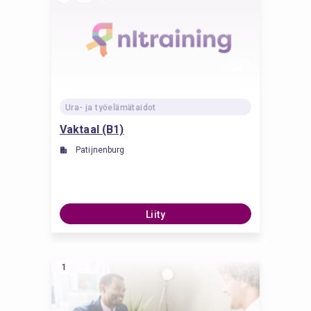
Ura- ja työelämätaidot
Vaktaal (B1)
Patijnenburg
Liity
1