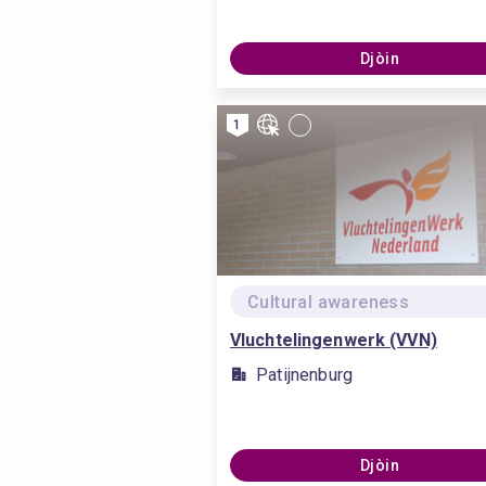
Djòin
1
Cultural awareness
Vluchtelingenwerk (VVN)
Patijnenburg
Djòin