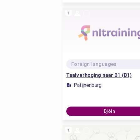
1
Foreign languages
Taalverhoging naar B1 (B1)
Patijnenburg
Djòin
1