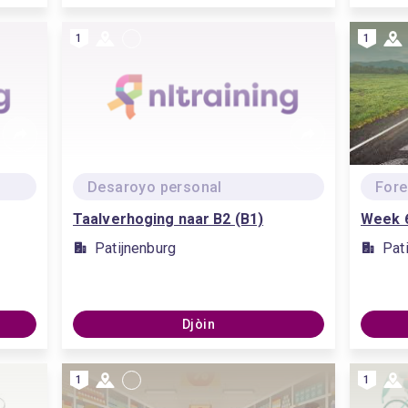
1
1
Desaroyo personal
Fore
Taalverhoging naar B2 (B1)
Week 6
Patijnenburg
Pat
Djòin
1
1