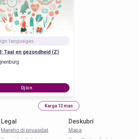
ign languages
: Taal en gezondheid (Z)
ijnenburg
Djòin
Karga 12 mas
Legal
Deskubrí
Maneho di privasidat
Mapa