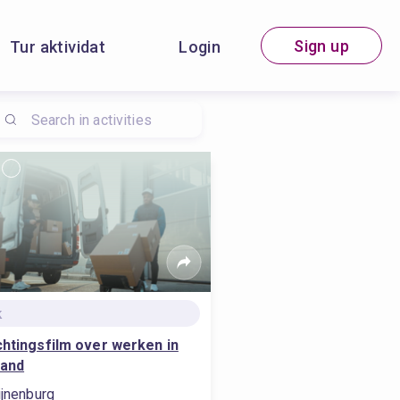
Sign up
Tur aktividat
Login
k
chtingsfilm over werken in
land
ijnenburg