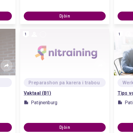
Djòin
1
1
Preparashon pa karera i trabou
Wer
Vaktaal (B1)
Tips v
Patijnenburg
Pat
Djòin