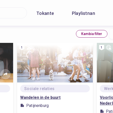
Tokante
Playlistnan
Kambia filter
1
1
Sociale relaties
Wer
Wandelen in de buurt
Voorli
Neder
Patijnenburg
Pat