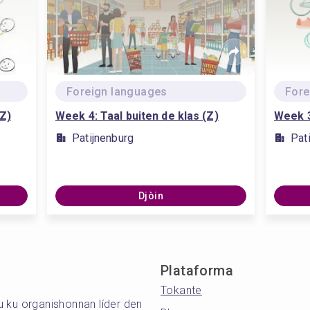
Foreign languages
Fore
(Z)
Week 4: Taal buiten de klas (Z)
Week 3
Patijnenburg
Pat
Djòin
Plataforma
Tokante
tu ku organishonnan líder den