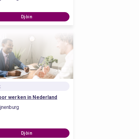
Djòin
k
oor werken in Nederland
ijnenburg
Djòin