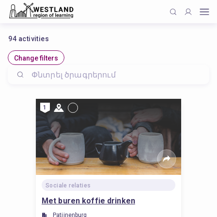
94
activities
Change filters
1
Sociale relaties
Met buren koffie drinken
Patijnenburg