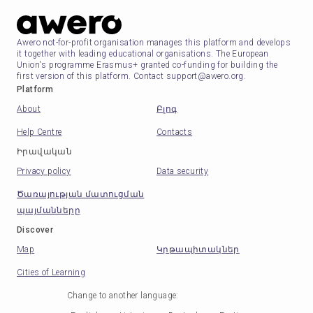
Awero not-for-profit organisation manages this platform and develops
it together with leading educational organisations. The European
Union's programme Erasmus+ granted co-funding for building the
first version of this platform. Contact support@awero.org.
Platform
About
Բլոգ
Help Centre
Contacts
Իրավական
Privacy policy
Data security
Ծառայության մատուցման
պայմանները
Discover
Map
Կրթապիտակներ
Cities of Learning
Change to another language
: