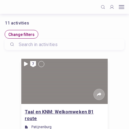
11
activities
Change filters
7
Taal en KNM: Welkomweken B1
route
Patijnenburg