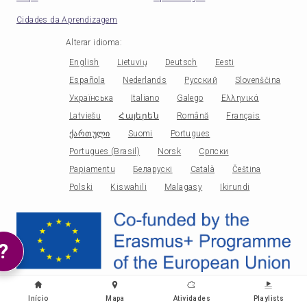
Cidades da Aprendizagem
Alterar idioma
:
English
Lietuvių
Deutsch
Eesti
Española
Nederlands
Русский
Slovenščina
Українська
Italiano
Galego
Ελληνικά
Latviešu
Հայերեն
Română
Français
ქართული
Suomi
Portugues
Portugues (Brasil)
Norsk
Српски
Papiamentu
Беларускі
Català
Čeština
Polski
Kiswahili
Malagasy
Ikirundi
?
Início
Mapa
Atividades
Playlists