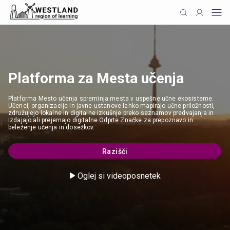
Platforma za Mesta učenja
Platforma Mesto učenja spreminja mesta v uspešne učne ekosisteme.
Učenci, organizacije in javne ustanove lahko mapirajo učne priložnosti,
združujejo lokalne in digitalne izkušnje preko seznamov predvajanja in
izdajajo ali prejemajo digitalne Odprte Značke za prepoznavo in
beleženje učenja in dosežkov.
Razišči
Oglej si videoposnetek