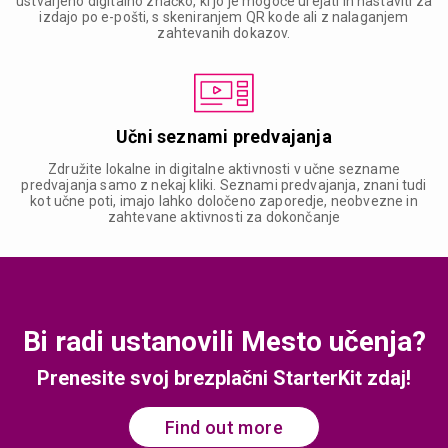
ustvarjeno digitalno značko, ki jo je mogoče urejati in nastaviti za
izdajo po e-pošti, s skeniranjem QR kode ali z nalaganjem
zahtevanih dokazov.
Učni seznami predvajanja
Združite lokalne in digitalne aktivnosti v učne sezname
predvajanja samo z nekaj kliki. Seznami predvajanja, znani tudi
kot učne poti, imajo lahko določeno zaporedje, neobvezne in
zahtevane aktivnosti za dokončanje
Bi radi ustanovili Mesto učenja?
Prenesite svoj brezplačni StarterKit zdaj!
Find out more