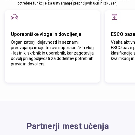
potrebne funkcije za ustvarjanje prepričljivih učnih izkušenj
Uporabniške vloge in dovoljenja
ESCO baza
Organizatorji, dejavnosti in seznami
Vsaka aktivno
predvajanja imajo tri ravni uporabniških vlog
ESCO baze p
- lastnik, skrbnik in uporabnik, kar zagotavlja
klasifikacije
dovolj prilagodljivosti za dodelitev potrebnih
kvalifikacij in
pravic in dovoljenj.
Partnerji mest učenja