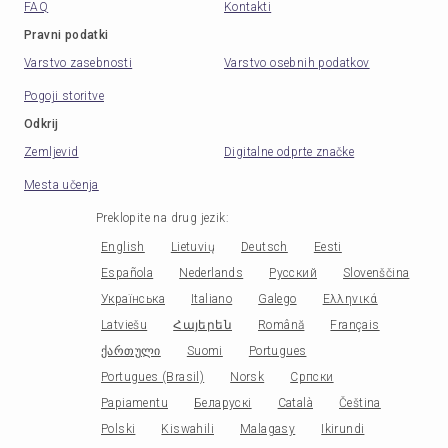
FAQ
Kontakti
Pravni podatki
Varstvo zasebnosti
Varstvo osebnih podatkov
Pogoji storitve
Odkrij
Zemljevid
Digitalne odprte značke
Mesta učenja
Preklopite na drug jezik
:
English
Lietuvių
Deutsch
Eesti
Española
Nederlands
Русский
Slovenščina
Українська
Italiano
Galego
Ελληνικά
Latviešu
Հայերեն
Română
Français
ქართული
Suomi
Portugues
Portugues (Brasil)
Norsk
Српски
Papiamentu
Беларускі
Català
Čeština
Polski
Kiswahili
Malagasy
Ikirundi